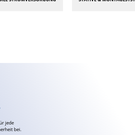
.
ür jede
erheit bei.