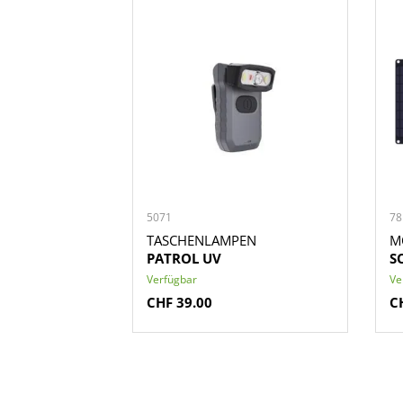
5071
78
TASCHENLAMPEN
M
PATROL UV
S
Verfügbar
Ve
CHF 39.00
C