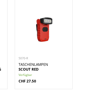
5070-R
4080-60
TASCHENLAMPEN
ARBEITSSTRAH
G
SCOUT RED
SECTOR 60W
Verfügbar
Verfügbar
CHF 27.50
CHF 115.00